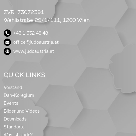
ZVR: 73072391
Wehlistraße 29/1/111, 1200 Wien
+43 1 332 48 48
office@judoaustria.at
www.judoaustria.at
QUICK LINKS
Vorstand
Dan-Kollegium
Events
Bilder und Videos
Downloads
Standorte
Was ist Judo?