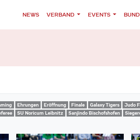
NEWS
VERBAND
EVENTS
BUND
aming
Ehrungen
Eröffnung
Finale
Galaxy Tigers
Judo F
feree
SU Noricum Leibnitz
Sanjindo Bischofshofen
Sieger