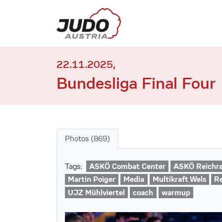
22.11.2025,
Bundesliga Final Four
Photos (869)
ASKÖ Combat Center
ASKÖ Reichr
Tags:
Martin Poiger
Media
Multikraft Wels
Re
UJZ Mühlviertel
coach
warmup