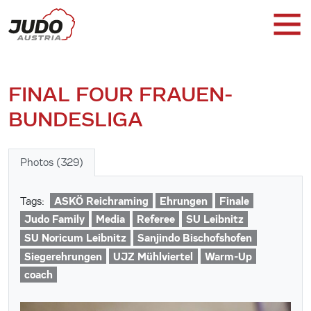
FINAL FOUR FRAUEN-
BUNDESLIGA
Photos (329)
ASKÖ Reichraming
Ehrungen
Finale
Tags:
Judo Family
Media
Referee
SU Leibnitz
SU Noricum Leibnitz
Sanjindo Bischofshofen
Siegerehrungen
UJZ Mühlviertel
Warm-Up
coach