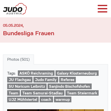
05.05.2024,
Bundesliga Frauen
Photos (501)
ASKÖ Reichraming
Galaxy Klosterneuburg
Tags:
JU Flachgau
Judo Family
Referee
SU Noricum Leibnitz
Sanjindo Bischofshofen
Team
Team Samurai-Stadlau
Team Steiermark
UJZ Mühlviertel
coach
warmup