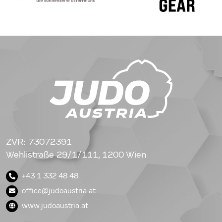
ZVR: 73072391
Wehlistraße 29/1/111, 1200 Wien
+43 1 332 48 48
office@judoaustria.at
www.judoaustria.at