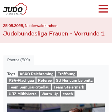
25.05.2025, Niederwaldkirchen
Judobundesliga Frauen - Vorrunde 1
Photos (509)
ASKÖ Reichraming
Eröffnung
Tags:
PSV-Flachgau
Referee
SU Noricum Leibnitz
Team Samurai-Stadlau
Team Steiermark
UJZ Mühlviertel
Warm-Up
coach