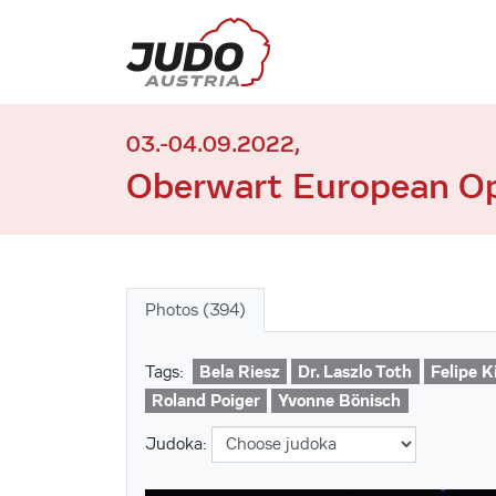
03.-04.09.2022,
Oberwart European O
Photos (394)
Bela Riesz
Dr. Laszlo Toth
Felipe K
Tags:
Roland Poiger
Yvonne Bönisch
Judoka: