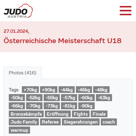
27.01.2024,
Österreichische Meisterschaft U18
Photos (416)
+70kg
+90kg
-44kg
-46kg
-48kg
Tags:
-50kg
-52kg
-55kg
-57kg
-60kg
-63kg
-66kg
-70kg
-73kg
-81kg
-90kg
Bronzekämpfe
Eröffnung
Fights
Finale
Judo Family
Referee
Siegerehrungen
coach
warmup