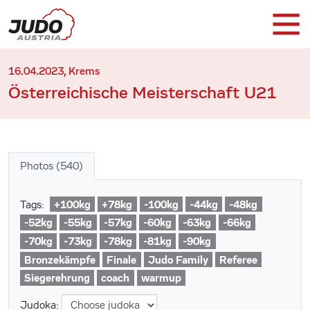
16.04.2023, Krems
Österreichische Meisterschaft U21
Photos (540)
+100kg
+78kg
-100kg
-44kg
-48kg
Tags:
-52kg
-55kg
-57kg
-60kg
-63kg
-66kg
-70kg
-73kg
-78kg
-81kg
-90kg
Bronzekämpfe
Finale
Judo Family
Referee
Siegerehrung
coach
warmup
Judoka: