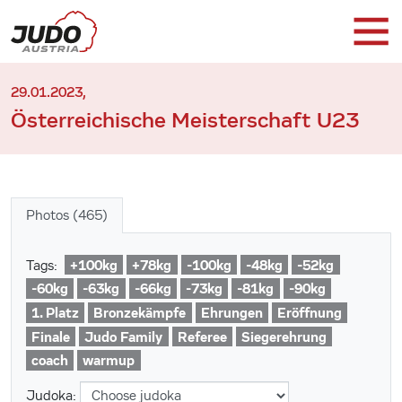
29.01.2023,
Österreichische Meisterschaft U23
Photos (465)
+100kg
+78kg
-100kg
-48kg
-52kg
Tags:
-60kg
-63kg
-66kg
-73kg
-81kg
-90kg
1. Platz
Bronzekämpfe
Ehrungen
Eröffnung
Finale
Judo Family
Referee
Siegerehrung
coach
warmup
Judoka: