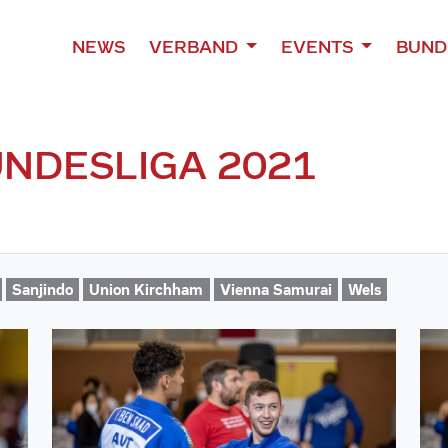
NEWS
VERBAND
EVENTS
BUND
UNDESLIGA 2021
Sanjindo
Union Kirchham
Vienna Samurai
Wels