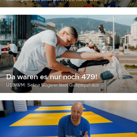
Da waren es nur noch 479!
U18-WM: Selina Wögerer lässt Guayaquil aus