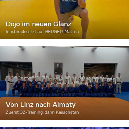
Dojo im neuen Glanz
Innsbruck setzt auf BERGER-Matten
Von Linz nach Almaty
Zuerst OZ-Training, dann Kasachstan