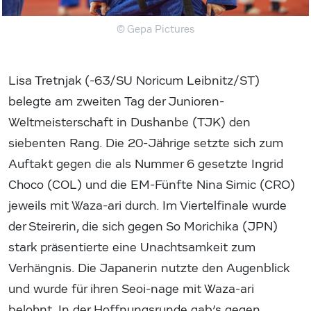
© Gepa Pictures
Lisa Tretnjak (-63/SU Noricum Leibnitz/ST)
belegte am zweiten Tag der Junioren-
Weltmeisterschaft in Dushanbe (TJK) den
siebenten Rang. Die 20-Jährige setzte sich zum
Auftakt gegen die als Nummer 6 gesetzte Ingrid
Choco (COL) und die EM-Fünfte Nina Simic (CRO)
jeweils mit Waza-ari durch. Im Viertelfinale wurde
der Steirerin, die sich gegen So Morichika (JPN)
stark präsentierte eine Unachtsamkeit zum
Verhängnis. Die Japanerin nutzte den Augenblick
und wurde für ihren Seoi-nage mit Waza-ari
belohnt. In der Hoffnungsrunde gab’s gegen