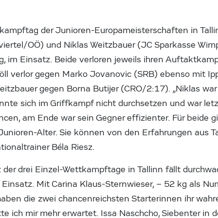
kampftag der Junioren-Europameisterschaften in Tall
lviertel/OÖ) und Niklas Weitzbauer (JC Sparkasse Wi
kg, im Einsatz. Beide verloren jeweils ihren Auftaktkam
Pröll verlor gegen Marko Jovanovic (SRB) ebenso mit I
Weitzbauer gegen Borna Butijer (CRO/2:17). „Niklas wa
nnte sich im Griffkampf nicht durchsetzen und war let
cen, am Ende war sein Gegner effizienter. Für beide gil
unioren-Alter. Sie können von den Erfahrungen aus Tal
ionaltrainer Béla Riesz.
z der drei Einzel-Wettkampftage in Tallinn fällt durchwa
Einsatz. Mit Carina Klaus-Sternwieser, – 52 kg als Nu
 haben die zwei chancenreichsten Starterinnen ihr wahr
e ich mir mehr erwartet. Issa Naschcho, Siebenter in de