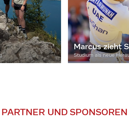
Marcus zieht S
g
Studium als neue Hera
PARTNER UND SPONSOREN