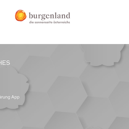
HES
ärung App