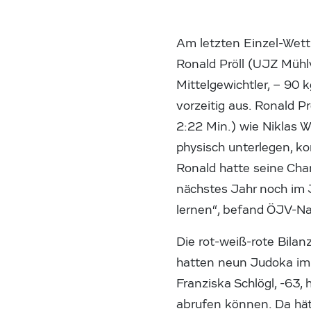
Am letzten Einzel-Wett
Ronald Pröll (UJZ Müh
Mittelgewichtler, – 90 
vorzeitig aus. Ronald 
2:22 Min.) wie Niklas 
physisch unterlegen, ko
Ronald hatte seine Chan
nächstes Jahr noch im J
lernen“, befand ÖJV-Nat
Die rot-weiß-rote Bilan
hatten neun Judoka im 
Franziska Schlögl, -63,
abrufen können. Da hätt