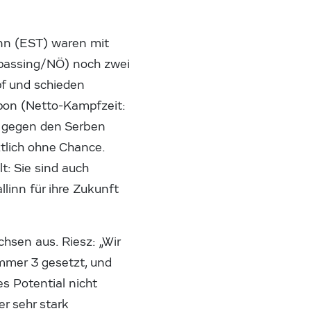
inn (EST) waren mit
mpassing/NÖ) noch zwei
pf und schieden
ppon (Netto-Kampfzeit:
r gegen den Serben
ztlich ohne Chance.
t: Sie sind auch
linn für ihre Zukunft
chsen aus. Riesz: „Wir
mmer 3 gesetzt, und
es Potential nicht
r sehr stark