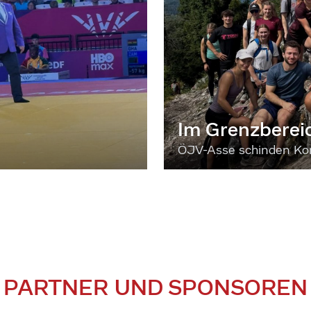
Im Grenzberei
ÖJV-Asse schinden Kon
PARTNER UND SPONSOREN