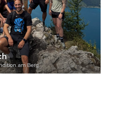
ch
dition am Berg