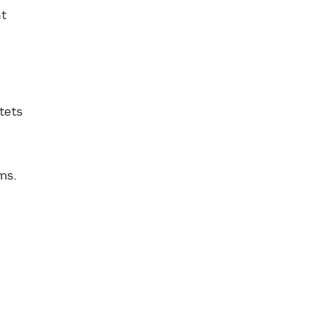
nt
tets
ms.