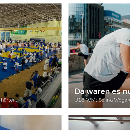
Da waren es n
härter...
U18-WM: Selina Wögerer