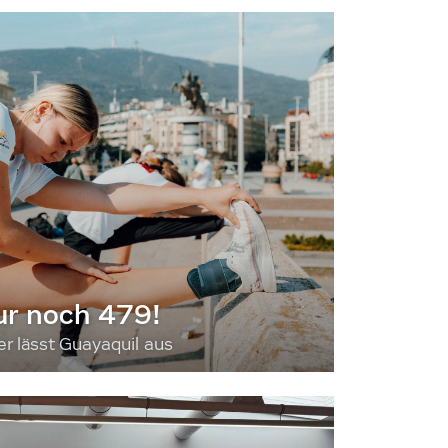
ur noch 479!
 lässt Guayaquil aus