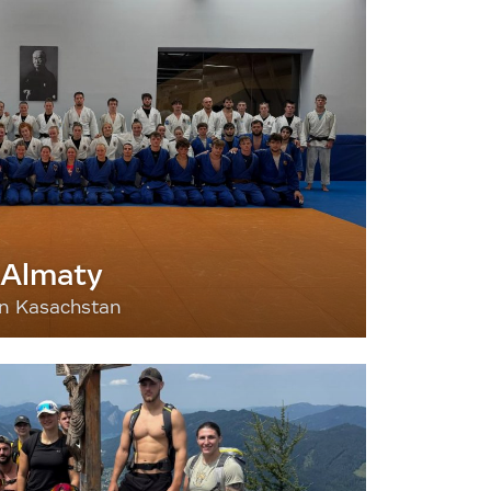
 Almaty
nn Kasachstan