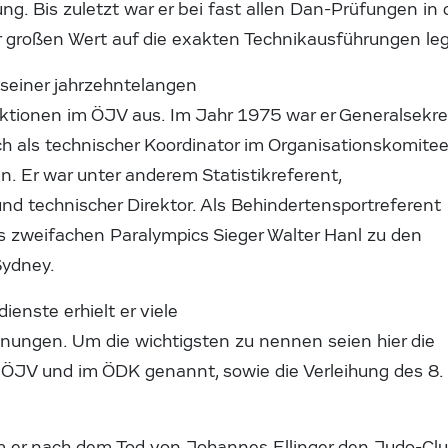
. Bis zuletzt war er bei fast allen Dan-Prüfungen in 
r großen Wert auf die exakten Technikausführungen leg
 seiner jahrzehntelangen
nktionen im ÖJV aus. Im Jahr 1975 war er Generalsekre
h als technischer Koordinator im Organisationskomitee
. Er war unter anderem Statistikreferent,
nd technischer Direktor. Als Behindertensportreferent
hs zweifachen Paralympics Sieger Walter Hanl zu den
Sydney.
ienste erhielt er viele
ungen. Um die wichtigsten zu nennen seien hier die
 ÖJV und im ÖDK genannt, sowie die Verleihung des 8.
 er nach dem Tod von Johannes Ellinger den Judo-Cl