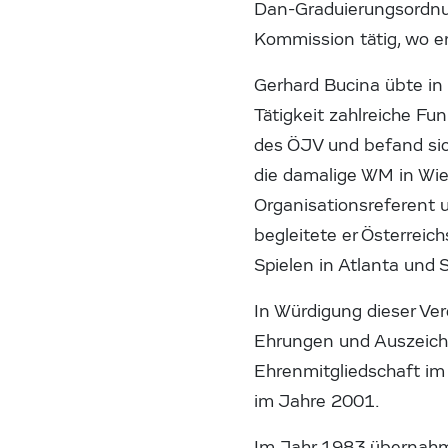
Dan-Graduierungsordnung
Kommission tätig, wo e
Gerhard Bucina übte in
Tätigkeit zahlreiche Fu
des ÖJV und befand sic
die damalige WM in Wien
Organisationsreferent u
begleitete er Österreic
Spielen in Atlanta und 
In Würdigung dieser Verd
Ehrungen und Auszeichn
Ehrenmitgliedschaft im
im Jahre 2001.
Im Jahr 1983 übernahm