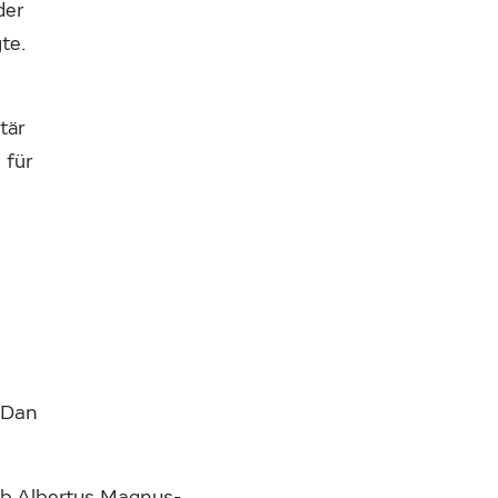
der
te.
tär
 für
 Dan
ub Albertus Magnus-