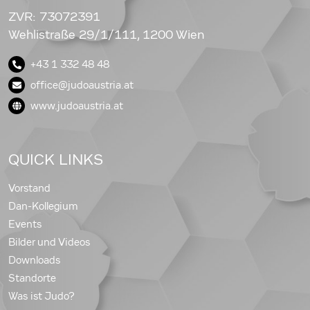
ZVR: 73072391
Wehlistraße 29/1/111, 1200 Wien
+43 1 332 48 48
office@judoaustria.at
www.judoaustria.at
QUICK LINKS
Vorstand
Dan-Kollegium
Events
Bilder und Videos
Downloads
Standorte
Was ist Judo?