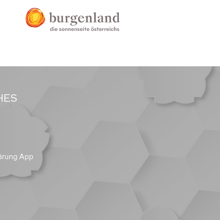
HES
ärung App