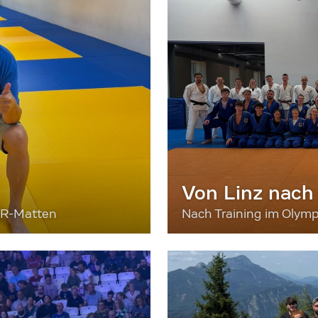
Von Linz nach
ER-Matten
Nach Training im Olymp