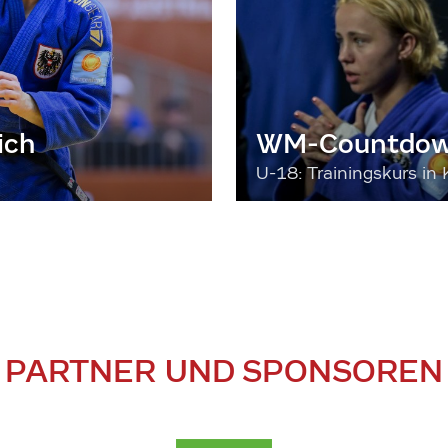
ich
WM-Countdown
U-18: Trainingskurs in 
PARTNER UND SPONSOREN