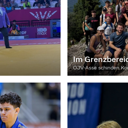
Im Grenzberei
ÖJV-Asse schinden Kon