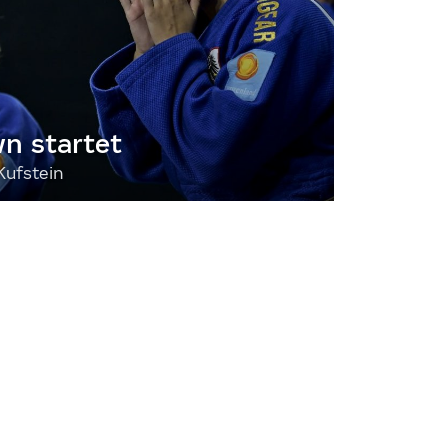
 startet
Kufstein