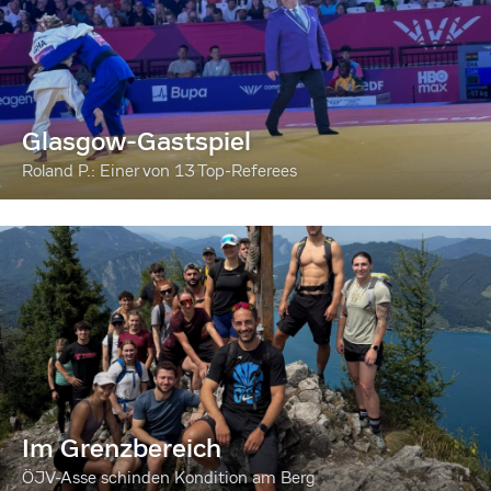
Glasgow-Gastspiel
Roland P.: Einer von 13 Top-Referees
Im Grenzbereich
ÖJV-Asse schinden Kondition am Berg