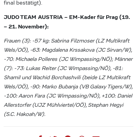
final bestätigt).
JUDO TEAM AUSTRIA – EM-Kader für Prag (19.
– 21. November):
Frauen (3): -57 kg: Sabrina Filzmoser (LZ Multikraft
Wels/OÖ), -63: Magdalena Krssakova (JC Sirvan/W),
-70: Michaela Polleres (JC Wimpassing/NÖ); Männer
(7): -73: Lukas Reiter (JC Wimpassing/NÖ), -81:
Shamil und Wachid Borchashvili (beide LZ Multikraft
Wels/OÖ), -90: Marko Bubanja (VB Galaxy Tigers/W),
-100: Aaron Fara (JC Wimpassing/NÖ), +100: Daniel
Allerstorfer (UJZ Mühlviertel/OÖ), Stephan Hegyi
(S.C. Hakoah/W).