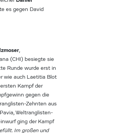
reicher
zte es gegen David
ilzmoser
,
ana (CHI) besiegte sie
itte Runde wurde erst in
r wie auch Laetitia Blot
 ersten Kampf der
ampfgewinn gegen die
tranglisten-Zehnten aus
avia, Weltranglisten-
Beinwurf ging der Kampf
efüllt. Im großen und