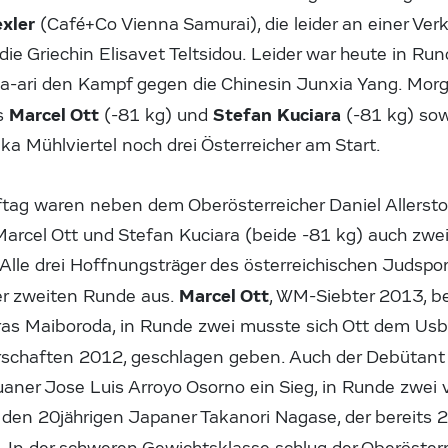
exler
(Café+Co Vienna Samurai), die leider an einer Verk
 die Griechin Elisavet Teltsidou. Leider war heute in Ru
za-ari den Kampf gegen die Chinesin Junxia Yang. Morg
Marcel Ott
Stefan Kuciara
rs
(-81 kg) und
(-81 kg) so
a Mühlviertel noch drei Österreicher am Start.
ag waren neben dem Oberösterreicher Daniel Allersto
 Marcel Ott und Stefan Kuciara (beide -81 kg) auch zw
 Alle drei Hoffnungsträger des österreichischen Judspo
Marcel Ott
er zweiten Runde aus.
, WM-Siebter 2013, b
uras Maiboroda, in Runde zwei musste sich Ott dem U
erschaften 2012, geschlagen geben. Auch der Debütan
er Jose Luis Arroyo Osorno ein Sieg, in Runde zwei ve
den 20jährigen Japaner Takanori Nagase, der bereits 