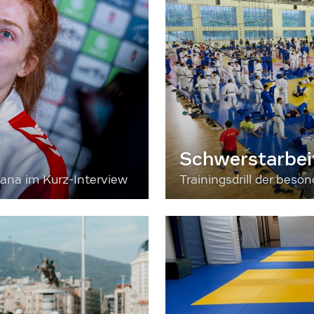
Schwerstarbei
sana im Kurz-Interview
Trainingsdrill der bes