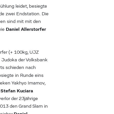
ühlung leidet, besiegte
nde zwei Endstation. Die
en sind mit mit den
Daniel Allerstorfer
wie
rfer (+ 100kg, UJZ
ei Judoka der Volksbank
rts schieden nach
esiegte in Runde eins
sbeken Yakhyo Imamov,
Stefan Kuciara
t
rlor der 23jährige
2013 den Grand Slam in
Daniel