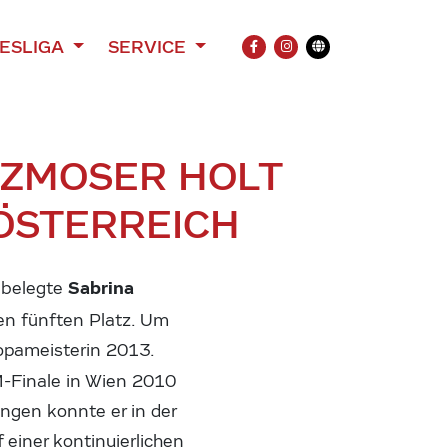
ESLIGA
SERVICE
FACEBOOK
INSTAGRAM
Übersetzung
ILZMOSER HOLT
 ÖSTERREICH
Sabrina
 belegte
en fünften Platz. Um
ropameisterin 2013.
M-Finale in Wien 2010
ngen konnte er in der
 einer kontinuierlichen