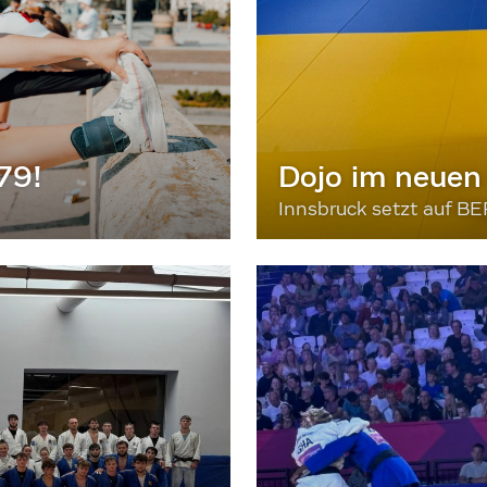
79!
Dojo im neuen
Innsbruck setzt auf 