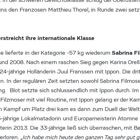
 In der schweren Gewichtsklasse schlug der Oberöster
ins den Franzosen Matthieu Thorel, in Runde zwei set
rstreicht ihre internationale Klasse
Sabrina F
e lieferte in der Kategorie -57 kg wiederum
nd 2008. Nach einem raschen Sieg gegen Karina Orell
24-jährige Holländerin Juul Franssen mit Ippon. Die dr
n. In der regulären Zeit setzten sowohl Sabrina Filmose
g. Blot setzte sich schlussendlich mit Ippon durch. Im
Filzmoser mit viel Routine, mit Ippon gelang er der K
m Kampf um Platz drei kam es dann zum Duell der Wel
5-jährige Lokalmatadorin und Europameisterin Atomne P
terin 2013. Die 33-jährige ließ sich überraschen, mit 
rloren. „
Ich habe mich heute den ganzen Tag sehr gut g