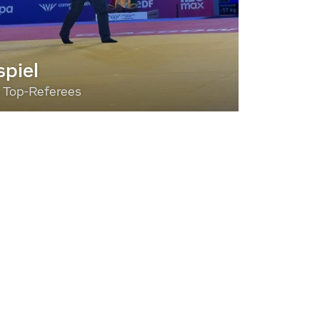
piel
3 Top-Referees