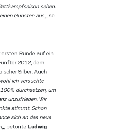
Wettkampfsaison sehen.
 meinen Gunsten aus
„, so
r ersten Runde auf ein
Fünfter 2012, dem
ischer Silber. Auch
ohl ich versuchte
ht 100% durchsetzen, um
nz unzufrieden. Wir
nkte stimmt. Schon
ance sich an das neue
Ludwig
n
„, betonte