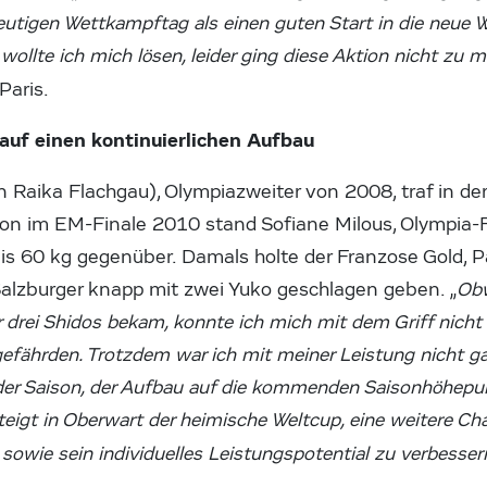
utigen Wettkampftag als einen guten Start in die neue 
ollte ich mich lösen, leider ging diese Aktion nicht zu
Paris.
auf einen kontinuierlichen Aufbau
 Raika Flachgau), Olympiazweiter von 2008, traf in de
on im EM-Finale 2010 stand Sofiane Milous, Olympia-
bis 60 kg gegenüber. Damals holte der Franzose Gold, Pa
Salzburger knapp mit zwei Yuko geschlagen geben. „
Obw
 drei Shidos bekam, konnte ich mich mit dem Griff nic
efährden. Trotzdem war ich mit meiner Leistung nicht ga
der Saison, der Aufbau auf die kommenden Saisonhöhepu
igt in Oberwart der heimische Weltcup, eine weitere Ch
owie sein individuelles Leistungspotential zu verbesser