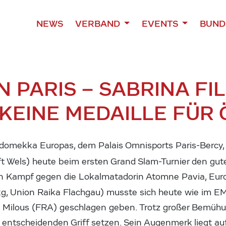
NEWS
VERBAND
EVENTS
BUND
N PARIS – SABRINA F
 KEINE MEDAILLE FÜR
domekka Europas, dem Palais Omnisports Paris-Bercy,
ft Wels) heute beim ersten Grand Slam-Turnier den gut
ihren Kampf gegen die Lokalmatadorin Atomne Pavia, Eu
g, Union Raika Flachgau) musste sich heute wie im E
Milous (FRA) geschlagen geben. Trotz großer Bemühu
entscheidenden Griff setzen. Sein Augenmerk liegt auf