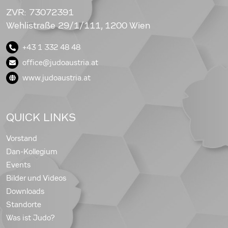
ZVR: 73072391
Wehlistraße 29/1/111, 1200 Wien
+43 1 332 48 48
office@judoaustria.at
www.judoaustria.at
QUICK LINKS
Vorstand
Dan-Kollegium
Events
Bilder und Videos
Downloads
Standorte
Was ist Judo?