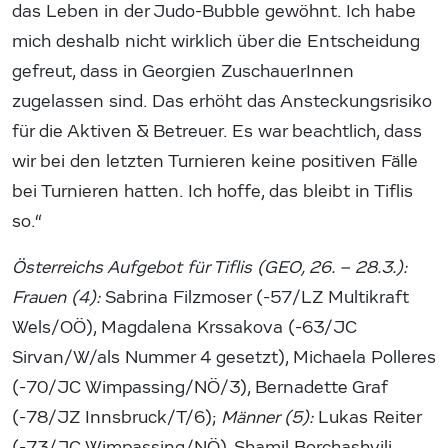
das Leben in der Judo-Bubble gewöhnt. Ich habe
mich deshalb nicht wirklich über die Entscheidung
gefreut, dass in Georgien ZuschauerInnen
zugelassen sind. Das erhöht das Ansteckungsrisiko
für die Aktiven & Betreuer. Es war beachtlich, dass
wir bei den letzten Turnieren keine positiven Fälle
bei Turnieren hatten. Ich hoffe, das bleibt in Tiflis
so.“
Österreichs Aufgebot für Tiflis (GEO, 26. – 28.3.):
Frauen (4):
Sabrina Filzmoser (-57/LZ Multikraft
Wels/OÖ), Magdalena Krssakova (-63/JC
Sirvan/W/als Nummer 4 gesetzt), Michaela Polleres
(-70/JC Wimpassing/NÖ/3), Bernadette Graf
(-78/JZ Innsbruck/T/6);
Männer (5):
Lukas Reiter
(-73/JC Wimpassing/NÖ), Shamil Borchashvili