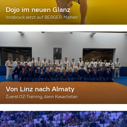
Dojo im neuen Glanz
Innsbruck setzt auf BERGER-Matten
Von Linz nach Almaty
Zuerst OZ-Training, dann Kasachstan