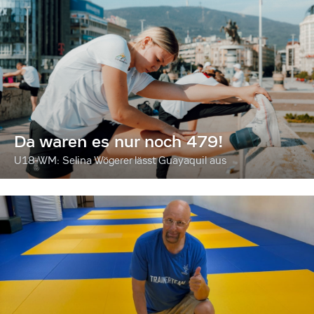
Da waren es nur noch 479!
U18-WM: Selina Wögerer lässt Guayaquil aus