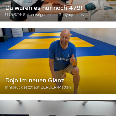
Da waren es nur noch 479!
U18-WM: Selina Wögerer lässt Guayaquil aus
Dojo im neuen Glanz
Innsbruck setzt auf BERGER-Matten