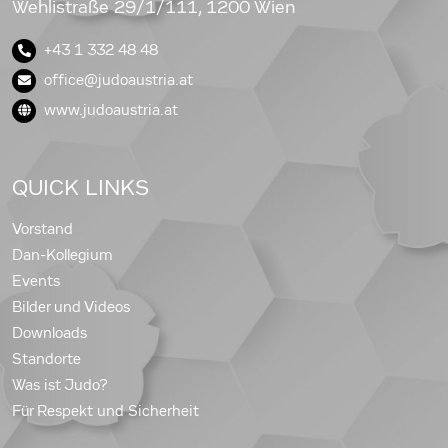
Wehlistraße 29/1/111, 1200 Wien
+43 1 332 48 48
office@judoaustria.at
www.judoaustria.at
QUICK LINKS
Vorstand
Dan-Kollegium
Events
Bilder und Videos
Downloads
Standorte
Was ist Judo?
Für Respekt und Sicherheit