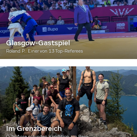
Glasgow-Gastspiel
Roland P.: Einer von 13 Top-Referees
Im Grenzbereich
ÖJV-Asse schinden Kondition am Berg