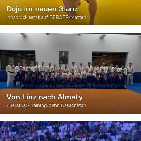
Dojo im neuen Glanz
Innsbruck setzt auf BERGER-Matten
Von Linz nach Almaty
Zuerst OZ-Training, dann Kasachstan