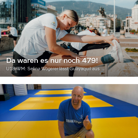
Da waren es nur noch 479!
U18-WM: Selina Wögerer lässt Guayaquil aus