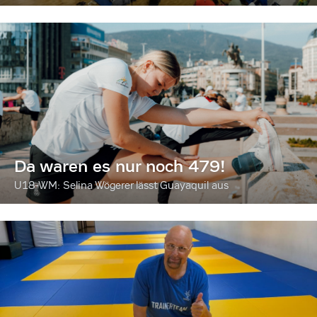
Da waren es nur noch 479!
U18-WM: Selina Wögerer lässt Guayaquil aus