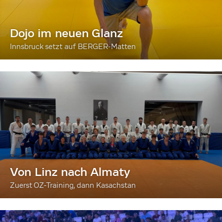
Dojo im neuen Glanz
Innsbruck setzt auf BERGER-Matten
Von Linz nach Almaty
Zuerst OZ-Training, dann Kasachstan