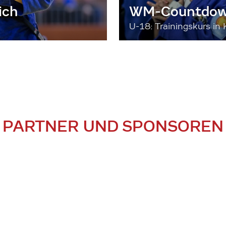
ich
WM-Countdown
U-18: Trainingskurs in 
PARTNER UND SPONSOREN