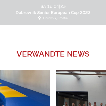
SA 15|04|23
Dubrovnik Senior European Cup 2023
Dubrovnik, Croatia
VERWANDTE NEWS