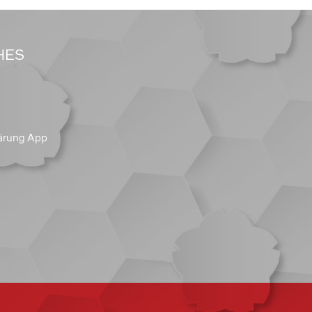
HES
ärung App