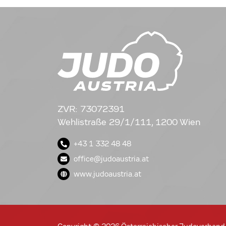
ZVR: 73072391
Wehlistraße 29/1/111, 1200 Wien
+43 1 332 48 48
office@judoaustria.at
www.judoaustria.at