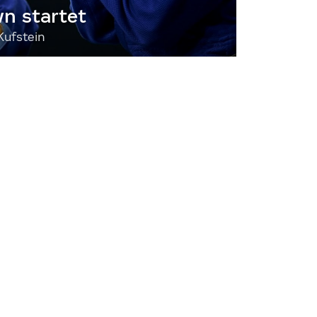
 startet
Kufstein