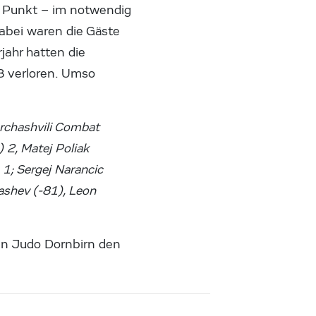
n Punkt – im notwendig
abei waren die Gäste
rjahr hatten die
8 verloren. Umso
orchashvili Combat
 2, Matej Poliak
1; Sergej Narancic
ashev (-81), Leon
en Judo Dornbirn den