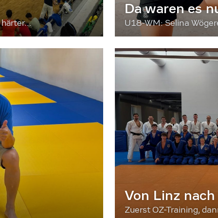
Da waren es n
härter...
U18-WM: Selina Wögerer
Von Linz nach
Zuerst OZ-Training, da