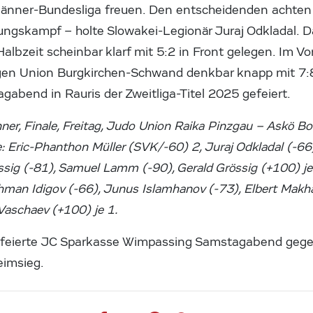
 Männer-Bundesliga freuen. Den entscheidenden achte
gskampf – holte Slowakei-Legionär Juraj Odkladal. D
albzeit scheinbar klarf mit 5:2 in Front gelegen. Im Vo
egen Union Burgkirchen-Schwand denkbar knapp mit 7:
agabend in Rauris der Zweitliga-Titel 2025 gefeiert.
ner, Finale, Freitag, Judo Union Raika Pinzgau – Askö B
: Eric-Phanthon Müller (SVK/-60) 2, Juraj Odkladal (-66)
ig (-81), Samuel Lamm (-90), Gerald Grössig (+100) je 
man Idigov (-66), Junus Islamhanov (-73), Elbert Makh
Vaschaev (+100) je 1.
ei feierte JC Sparkasse Wimpassing Samstagabend geg
eimsieg.