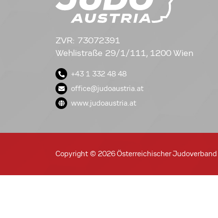
ZVR: 73072391
Wehlistraße 29/1/111, 1200 Wien
+43 1 332 48 48
office@judoaustria.at
www.judoaustria.at
Copyright © 2026 Österreichischer Judoverband