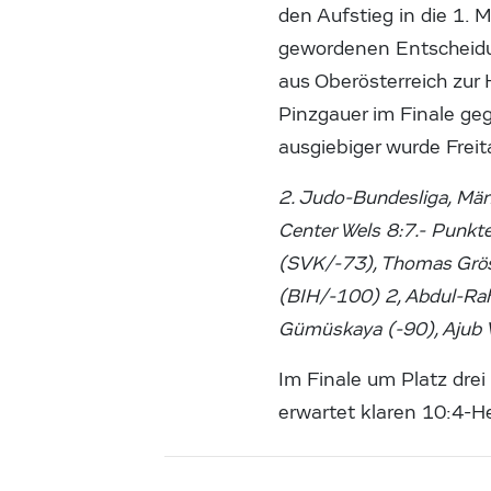
den Aufstieg in die 1.
gewordenen Entscheidun
aus Oberösterreich zur H
Pinzgauer im Finale g
ausgiebiger wurde Freit
2. Judo-Bundesliga, Män
Center Wels 8:7.- Punkte
(SVK/-73), Thomas Gröss
(BIH/-100) 2, Abdul-Rah
Gümüskaya (-90), Ajub 
Im Finale um Platz dr
erwartet klaren 10:4-H