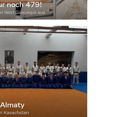
ur noch 479!
 lässt Guayaquil aus
 Almaty
nn Kasachstan