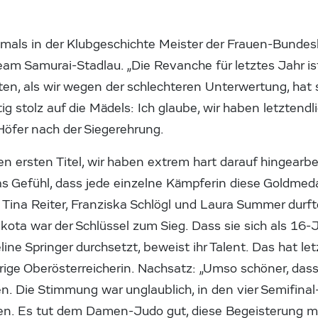
tmals in der Klubgeschichte Meister der Frauen-Bundesl
eam Samurai-Stadlau. „Die Revanche für letztes Jahr is
tten, als wir wegen der schlechteren Unterwertung, hat 
tig stolz auf die Mädels: Ich glaube, wir haben letzten
Höfer nach der Siegerehrung.
en ersten Titel, wir haben extrem hart darauf hingearbe
 Gefühl, dass jede einzelne Kämpferin diese Goldmedai
 Tina Reiter, Franziska Schlögl und Laura Summer durft
kota war der Schlüssel zum Sieg. Dass sie sich als 16-
ine Springer durchsetzt, beweist ihr Talent. Das hat le
rige Oberösterreicherin. Nachsatz: „Umso schöner, das
en. Die Stimmung war unglaublich, in den vier Semifin
n. Es tut dem Damen-Judo gut, diese Begeisterung mi