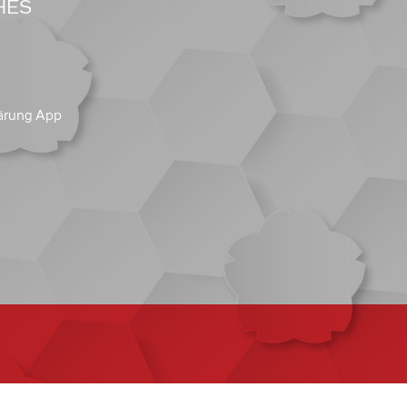
HES
ärung App