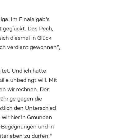
iga. Im Finale gab’s
t geglückt. Das Pech,
sich diesmal in Glück
dlich verdient gewonnen“,
itet. Und ich hatte
lle unbedingt will. Mit
en wir rechnen. Der
Jährige gegen die
tztlich den Unterschied
s wir hier in Gmunden
al-Begegnungen und in
terleben zu dürfen.“