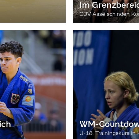
Im Grenzberei
ÖJV-Asse schinden Kon
ich
WM-Countdown
U-18: Trainingskurs in 