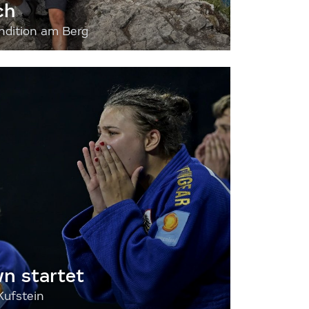
ch
dition am Berg
 startet
Kufstein