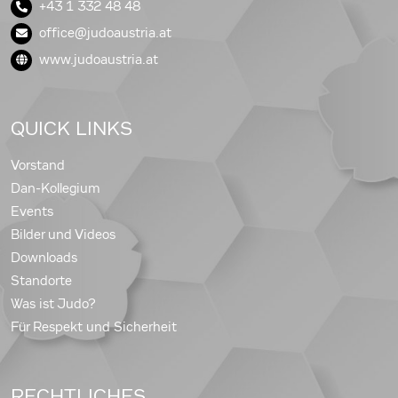
+43 1 332 48 48
office@judoaustria.at
www.judoaustria.at
QUICK LINKS
Vorstand
Dan-Kollegium
Events
Bilder und Videos
Downloads
Standorte
Was ist Judo?
Für Respekt und Sicherheit
RECHTLICHES