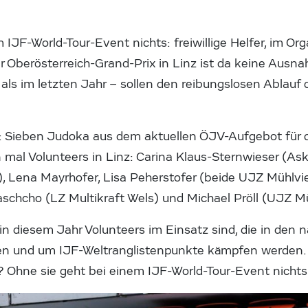
 IJF-World-Tour-Event nichts: freiwillige Helfer, im O
 Oberösterreich-Grand-Prix in Linz ist da keine Ausnah
als im letzten Jahr – sollen den reibungslosen Ablauf
 Sieben Judoka aus dem aktuellen ÖJV-Aufgebot für d
 mal Volunteers in Linz: Carina Klaus-Sternwieser (As
), Lena Mayrhofer, Lisa Peherstofer (beide UJZ Mühlvier
aschcho (LZ Multikraft Wels) und Michael Pröll (UJZ Mü
in diesem Jahr Volunteers im Einsatz sind, die in den 
hen und um IJF-Weltranglistenpunkte kämpfen werden.
 Ohne sie geht bei einem IJF-World-Tour-Event nichts