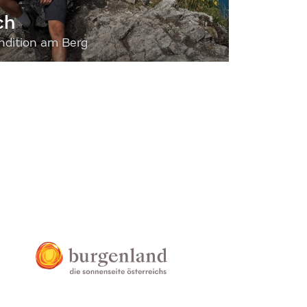
ch
dition am Berg