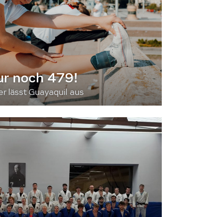
ur noch 479!
 lässt Guayaquil aus