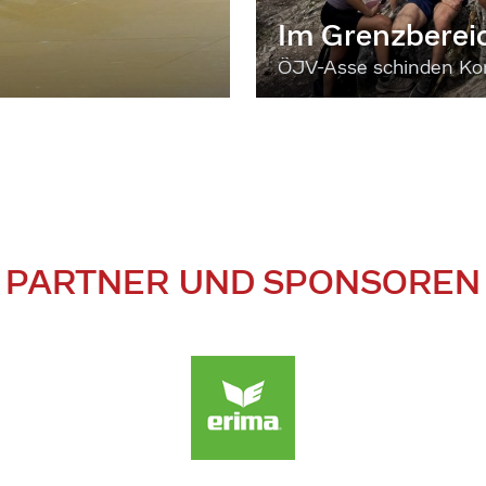
Im Grenzberei
ÖJV-Asse schinden Kon
PARTNER UND SPONSOREN