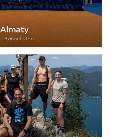
 Almaty
nn Kasachstan