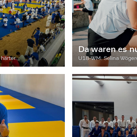
Da waren es n
härter...
U18-WM: Selina Wögerer