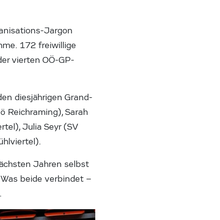
rganisations-Jargon
me. 172 freiwillige
 der vierten OÖ-GP-
en diesjährigen Grand-
kö Reichraming), Sarah
tel), Julia Seyr (SV
hlviertel).
nächsten Jahren selbst
 Was beide verbindet –
.