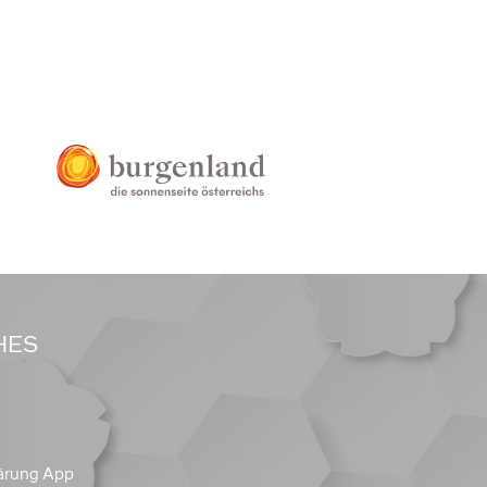
HES
ärung App