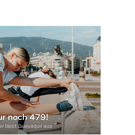
ur noch 479!
 lässt Guayaquil aus