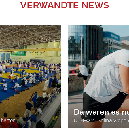
VERWANDTE NEWS
Da waren es n
härter...
U18-WM: Selina Wögerer