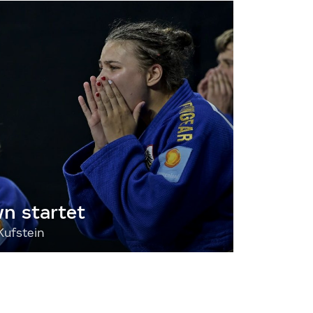
 startet
Kufstein