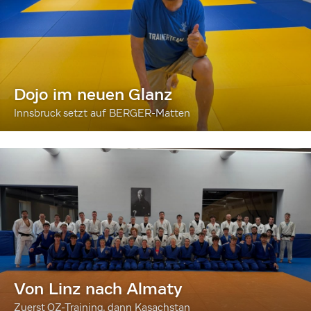
Dojo im neuen Glanz
Innsbruck setzt auf BERGER-Matten
Von Linz nach Almaty
Zuerst OZ-Training, dann Kasachstan