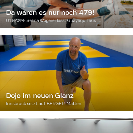
Da waren es nur noch 479!
U18-WM: Selina Wögerer lässt Guayaquil aus
Dojo im neuen Glanz
Innsbruck setzt auf BERGER-Matten