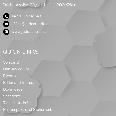
Wehlistraße 29/1/111, 1200 Wien
+43 1 332 48 48
office@judoaustria.at
www.judoaustria.at
QUICK LINKS
Vorstand
Dan-Kollegium
Events
Bilder und Videos
Downloads
Standorte
Was ist Judo?
Für Respekt und Sicherheit