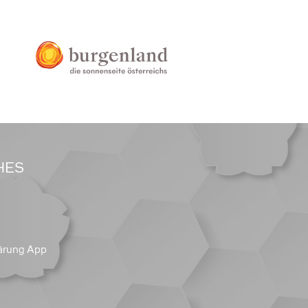
HES
ärung App