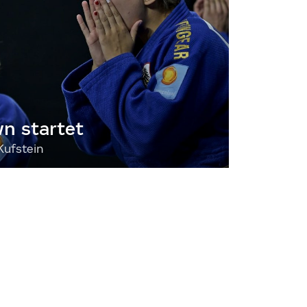
 startet
Kufstein