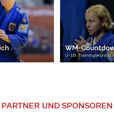
ich
WM-Countdown
U-18: Trainingskurs in 
PARTNER UND SPONSOREN