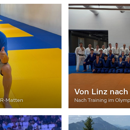
Von Linz nach
ER-Matten
Nach Training im Olymp