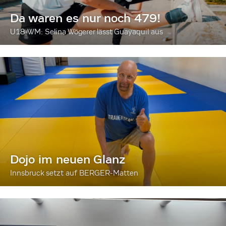
Da waren es nur noch 479!
U18-WM: Selina Wögerer lässt Guayaquil aus
Dojo im neuen Glanz
Innsbruck setzt auf BERGER-Matten