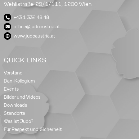
Wehlistraße 29/1/111, 1200 Wien
+43 1 332 48 48
office@judoaustria.at
www.judoaustria.at
QUICK LINKS
Vorstand
Dan-Kollegium
Events
Bilder und Videos
Downloads
Standorte
Was ist Judo?
Für Respekt und Sicherheit