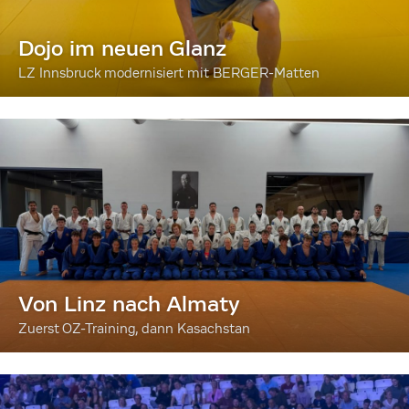
Dojo im neuen Glanz
LZ Innsbruck modernisiert mit BERGER-Matten
Von Linz nach Almaty
Zuerst OZ-Training, dann Kasachstan