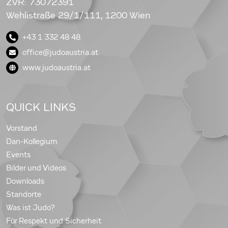
ZVR: 73072391
Wehlistraße 29/1/111, 1200 Wien
+43 1 332 48 48
office@judoaustria.at
www.judoaustria.at
QUICK LINKS
Vorstand
Dan-Kollegium
Events
Bilder und Videos
Downloads
Standorte
Was ist Judo?
Für Respekt und Sicherheit