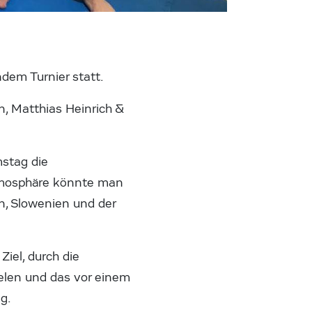
dem Turnier statt.
n, Matthias Heinrich &
mstag die
Atmosphäre könnte man
n, Slowenien und der
iel, durch die
elen und das vor einem
ag.