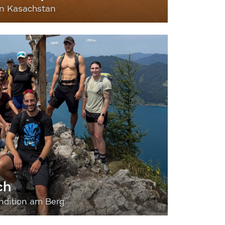
nn Kasachstan
ch
dition am Berg