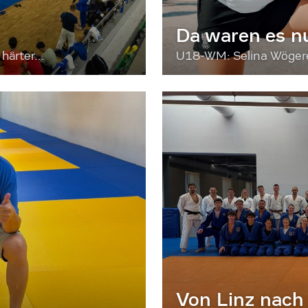
Da waren es n
härter...
U18-WM: Selina Wögerer
Von Linz nach