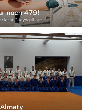
ur noch 479!
 lässt Guayaquil aus
 Almaty