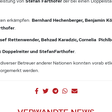
Stefan
Farthofer
Leistung von
der bei einen Doppelsta
Bernhard Hechenberger, Benjamin Köl
en erkämpfen:
rthofer
.
sef Rettenwender, Behzad Karadzic, Cornelia Pichlb
x Doppelreiter und StefanFarthofer
.
diverser Betreuer anderer Nationen konnten vorab etl
vorgemerkt werden.