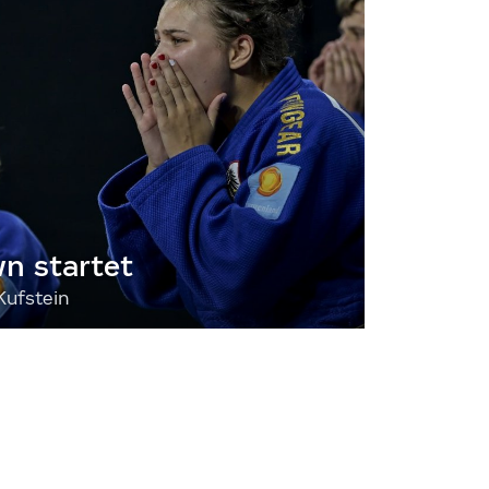
 startet
Kufstein