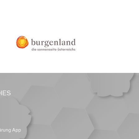
HES
ärung App