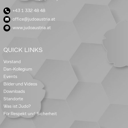
+43 1 332 48 48
office@judoaustria.at
www.judoaustria.at
QUICK LINKS
Vorstand
Dan-Kollegium
Events
Bilder und Videos
Downloads
Standorte
Was ist Judo?
Für Respekt und Sicherheit