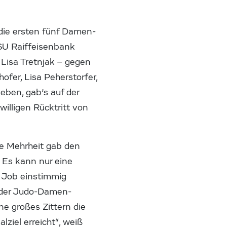
 die ersten fünf Damen-
SU Raiffeisenbank
, Lisa Tretnjak – gegen
fer, Lisa Peherstorfer,
eben, gab’s auf der
illigen Rücktritt von
ie Mehrheit gab den
: Es kann nur eine
n Job einstimmig
n der Judo-Damen-
hne großes Zittern die
ziel erreicht“, weiß