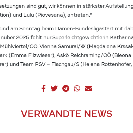
ssetzungen sind gut, wir können in stärkster Aufstellung
ion) und Lulu (Piovesana), antreten.“
sind am Sonntag beim Damen-Bundesligastart mit dabe
über 2025 fehlt nur Superleichtgewichtlerin Katharina 
 Mühlviertel/OÖ, Vienna Samurai/W (Magdalena Krssako
ark (Emma Filzwieser), Askö Reichraming/OÖ (Bleona 
er) und Team PSV – Flachgau/S (Helena Rottenhofer, 
VERWANDTE NEWS