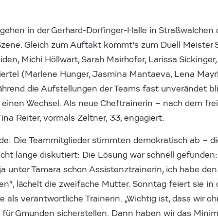
 gehen in der Gerhard-Dorfinger-Halle in Straßwalchen
zene. Gleich zum Auftakt kommt’s zum Duell Meister 
den, Michi Höllwart, Sarah Mairhofer, Larissa Sickinger
ertel (Marlene Hunger, Jasmina Mantaeva, Lena Mayrho
hrend die Aufstellungen der Teams fast unverändet bli
en Wechsel. Als neue Cheftrainerin – nach dem freiw
na Reiter, vormals Zeltner, 33, engagiert.
de: Die Teammitglieder stimmten demokratisch ab – d
cht lange diskutiert: Die Lösung war schnell gefunden
 ja unter Tamara schon Assistenztrainerin, ich habe de
, lächelt die zweifache Mutter. Sonntag feiert sie i
 als verantwortliche Trainerin. „Wichtig ist, dass wir o
n für Gmunden sicherstellen. Dann haben wir das Minimal