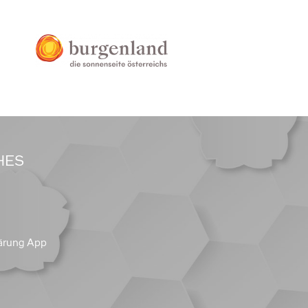
HES
ärung App