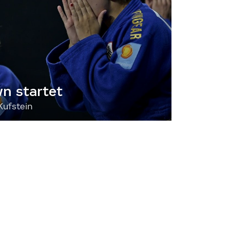
 startet
Kufstein