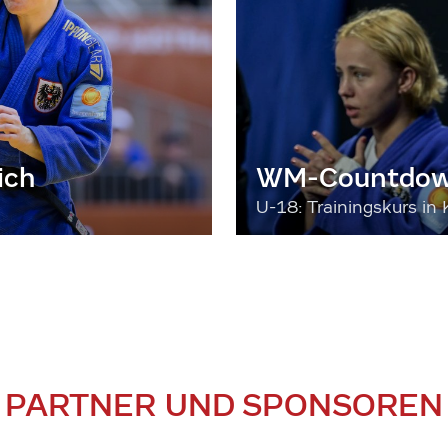
ich
WM-Countdown
U-18: Trainingskurs in 
PARTNER UND SPONSOREN