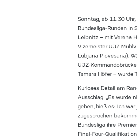
Sonntag, ab 11:30 Uhr,
Bundesliga-Runden in S
Leibnitz – mit Verena Hi
Vizemeister UJZ Mühlvi
Lubjana Piovesana). Wä
UJZ-Kommandobrücke ein
Tamara Höfer – wurde Ti
Kurioses Detail am Ran
Ausschlag. „Es wurde ni
geben, hieß es: Ich war
zugesprochen bekommen“
Bundesliga ihre Premiere
Final-Four-Qualifikatio