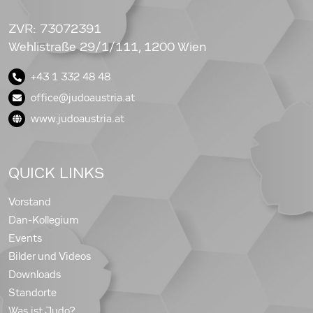
ZVR: 73072391
Wehlistraße 29/1/111, 1200 Wien
+43 1 332 48 48
office@judoaustria.at
www.judoaustria.at
QUICK LINKS
Vorstand
Dan-Kollegium
Events
Bilder und Videos
Downloads
Standorte
Was ist Judo?