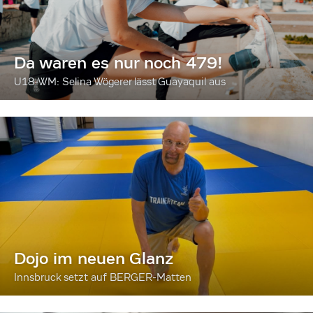
Da waren es nur noch 479!
U18-WM: Selina Wögerer lässt Guayaquil aus
Dojo im neuen Glanz
Innsbruck setzt auf BERGER-Matten