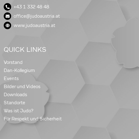
+43 1 332 48 48
office@judoaustria.at
www.judoaustria.at
QUICK LINKS
Vorstand
Dan-Kollegium
Events
Bilder und Videos
Downloads
Standorte
Was ist Judo?
Für Respekt und Sicherheit