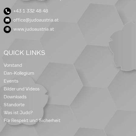
+43 1 332 48 48
office@judoaustria.at
www.judoaustria.at
QUICK LINKS
Vorstand
Dan-Kollegium
Events
Bilder und Videos
Downloads
Standorte
Was ist Judo?
Für Respekt und Sicherheit