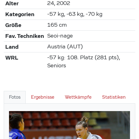
Alter
24, 2002
Kategorien
-57 kg, -63 kg, -70 kg
Größe
165 cm
Fav. Techniken
Seoi-nage
Land
Austria (AUT)
WRL
-57 kg: 108. Platz (281 pts),
Seniors
Fotos
Ergebnisse
Wettkämpfe
Statistiken
W