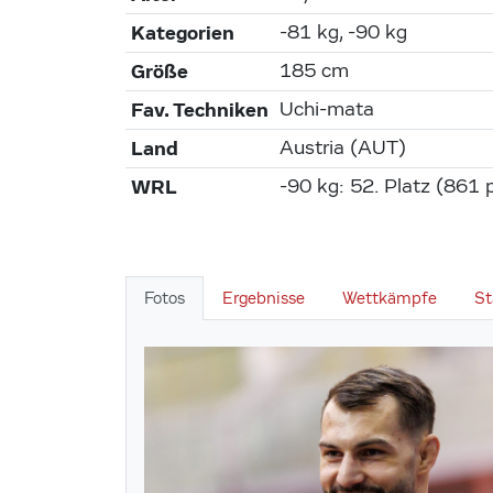
Kategorien
-81 kg, -90 kg
Größe
185 cm
Fav. Techniken
Uchi-mata
Land
Austria (AUT)
WRL
-90 kg: 52. Platz (861 p
Fotos
Ergebnisse
Wettkämpfe
St