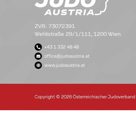
ZVR: 73072391
Wehlistraße 29/1/111, 1200 Wien
+43 1 332 48 48
office@judoaustria.at
www.judoaustria.at
Copyright © 2026 Österreichischer Judoverband