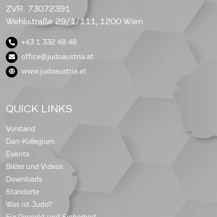
ZVR: 73072391
Wehlistraße 29/1/111, 1200 Wien
+43 1 332 48 48
office@judoaustria.at
www.judoaustria.at
QUICK LINKS
Vorstand
Dan-Kollegium
Events
Bilder und Videos
Downloads
Standorte
Was ist Judo?