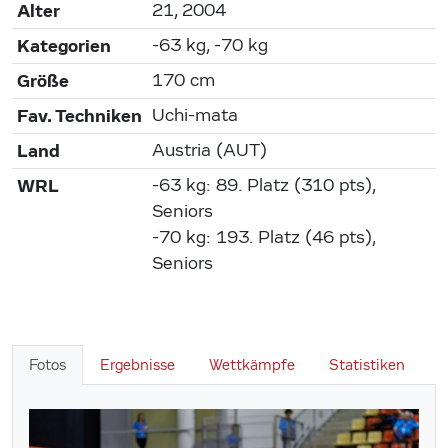
Alter
21, 2004
Kategorien
-63 kg, -70 kg
Größe
170 cm
Fav. Techniken
Uchi-mata
Land
Austria (AUT)
WRL
-63 kg: 89. Platz (310 pts),
Seniors
-70 kg: 193. Platz (46 pts),
Seniors
Fotos
Ergebnisse
Wettkämpfe
Statistiken
W