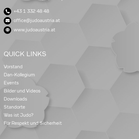
+43 1 332 48 48
office@judoaustria.at
www.judoaustria.at
QUICK LINKS
Vorstand
Dan-Kollegium
Events
Bilder und Videos
Downloads
Standorte
Was ist Judo?
Für Respekt und Sicherheit