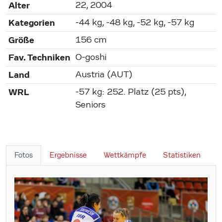
Alter
22, 2004
Kategorien
-44 kg, -48 kg, -52 kg, -57 kg
Größe
156 cm
Fav. Techniken
O-goshi
Land
Austria (AUT)
WRL
-57 kg: 252. Platz (25 pts),
Seniors
Fotos
Ergebnisse
Wettkämpfe
Statistiken
W