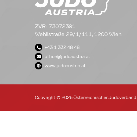
ZVR: 73072391
Wehlistraße 29/1/111, 1200 Wien
+43 1 332 48 48
office@judoaustria.at
www.judoaustria.at
Copyright © 2026 Österreichischer Judoverband