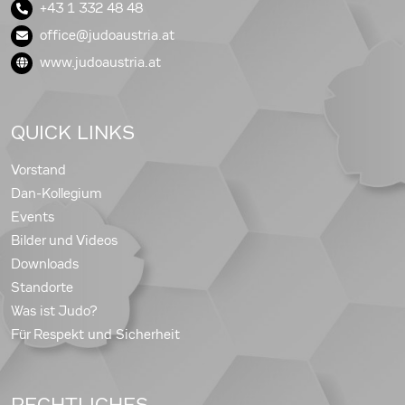
+43 1 332 48 48
office@judoaustria.at
www.judoaustria.at
QUICK LINKS
Vorstand
Dan-Kollegium
Events
Bilder und Videos
Downloads
Standorte
Was ist Judo?
Für Respekt und Sicherheit
RECHTLICHES