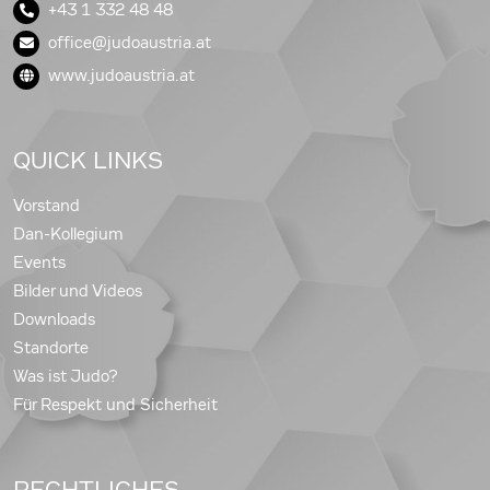
+43 1 332 48 48
office@judoaustria.at
www.judoaustria.at
QUICK LINKS
Vorstand
Dan-Kollegium
Events
Bilder und Videos
Downloads
Standorte
Was ist Judo?
Für Respekt und Sicherheit
RECHTLICHES